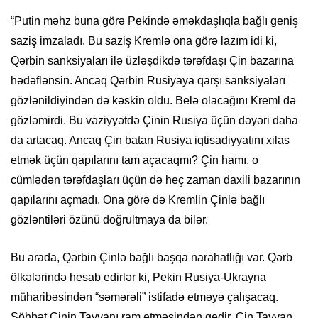
“Putin məhz buna görə Pekində əməkdaşlıqla bağlı geniş
saziş imzaladı. Bu saziş Kremlə ona görə lazım idi ki,
Qərbin sanksiyaları ilə üzləşdikdə tərəfdaşı Çin bazarına
hədəflənsin. Ancaq Qərbin Rusiyaya qarşı sanksiyaları
gözlənildiyindən də kəskin oldu. Belə olacağını Kreml də
gözləmirdi. Bu vəziyyətdə Çinin Rusiya üçün dəyəri daha
da artacaq. Ancaq Çin batan Rusiya iqtisadiyyatını xilas
etmək üçün qapılarını tam açacaqmı? Çin hamı, o
cümlədən tərəfdaşları üçün də heç zaman daxili bazarının
qapılarını açmadı. Ona görə də Kremlin Çinlə bağlı
gözləntiləri özünü doğrultmaya da bilər.
Bu arada, Qərbin Çinlə bağlı başqa narahatlığı var. Qərb
ölkələrində hesab edirlər ki, Pekin Rusiya-Ukrayna
müharibəsindən “səmərəli” istifadə etməyə çalışacaq.
Söhbət Çinin Tayvanı ram etməsindən gedir. Çin Tayvan