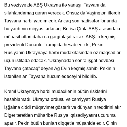
Bu vəziyyətdə ABŞ Ukrayna ilə yanaşı, Tayvanı da
silahlandırmaq qərarı verəcək. Onsuz da Vaşinqton illərdir
Tayvana hərbi yardım edir. Ancaq son hadisələr fonunda
bu yardımın miqyası artacaq. Bu isə Çinlə ABŞ arasındakı
münasibətləri daha da gərginləşdirəcək. ABŞ-ın keçmiş
prezidenti Donanld Tramp da hesab edir ki, Pekin
Rusiyanın Ukraynaya hərbi müdaxiləsindən öz məqsədləri
üçün istifadə edəcək. “Ukraynadan sonra işğal növbəsi
Tayvana çatacaq” deyən Ağ Evin keçmiş sahibi Pekinin
istənilən an Tayvana hücum edəcəyini bildirib.
Kreml Ukraynaya hərbi müdaxilənin bütün risklərini
hesablamadı. Ukrayna ordusu və cəmiyyəti Rusiya
işğalına ciddi müqavimət göstərir və dünyanın təqdirini alır.
Digər tərəfdən müharibə Rusiya iqtisadiyyatını uçuruma
aparır. Pekin bütün bunları diqqətlə müşahidə edir. Çinin