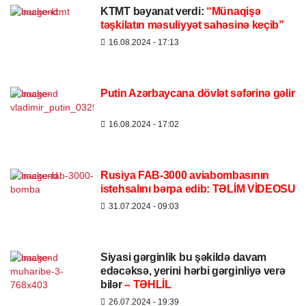
KTMT bəyanat verdi:
“Münaqişə
təşkilatın məsuliyyət sahəsinə keçib”
16.08.2024
- 17:13
Putin Azərbaycana dövlət səfərinə gəlir
16.08.2024
- 17:02
Rusiya FAB-3000 aviabombasının
istehsalını bərpa edib: TƏLİM VİDEOSU
31.07.2024
- 09:03
Siyasi gərginlik bu şəkildə davam
edəcəksə, yerini hərbi gərginliyə verə
bilər
– TƏHLİL
26.07.2024
- 19:39