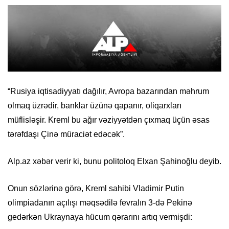
“Rusiya iqtisadiyyatı dağılır, Avropa bazarından məhrum
olmaq üzrədir, banklar üzünə qapanır, oliqarxları
müflisləşir. Kreml bu ağır vəziyyətdən çıxmaq üçün əsas
tərəfdaşı Çinə müraciət edəcək”.
Alp.az xəbər verir ki, bunu politoloq Elxan Şahinoğlu deyib.
Onun sözlərinə görə, Kreml sahibi Vladimir Putin
olimpiadanın açılışı məqsədilə fevralın 3-də Pekinə
gedərkən Ukraynaya hücum qərarını artıq vermişdi: