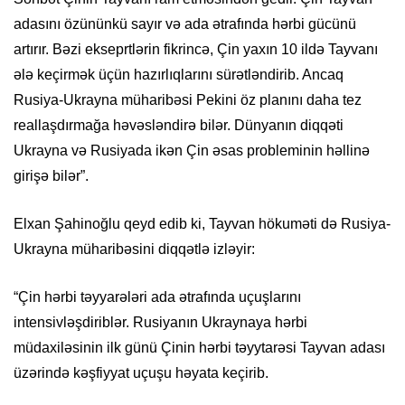
adasını özününkü sayır və ada ətrafında hərbi gücünü
artırır. Bəzi ekseprtlərin fikrincə, Çin yaxın 10 ildə Tayvanı
ələ keçirmək üçün hazırlıqlarını sürətləndirib. Ancaq
Rusiya-Ukrayna müharibəsi Pekini öz planını daha tez
reallaşdırmağa həvəsləndirə bilər. Dünyanın diqqəti
Ukrayna və Rusiyada ikən Çin əsas probleminin həllinə
girişə bilər”.
Elxan Şahinoğlu qeyd edib ki, Tayvan hökuməti də Rusiya-
Ukrayna müharibəsini diqqətlə izləyir:
“Çin hərbi təyyarələri ada ətrafında uçuşlarını
intensivləşdiriblər. Rusiyanın Ukraynaya hərbi
müdaxiləsinin ilk günü Çinin hərbi təyytarəsi Tayvan adası
üzərində kəşfiyyat uçuşu həyata keçirib.