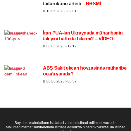
tədarükünü artırıb
– RƏSMİ
18.05.2023
- 09:01
İran PUA-ları Ukraynada müharibənin
taleyini həll edə bilərmi? – VİDEO
06.05.2023
- 12:12
ABŞ Sakit okean hövzəsində müharibə
ocağı yaradır?
06.05.2023
- 08:57
Saytdakı materialların istifadəsi zamanı istinad edilməsi vacibdir.
Məlumat internet səhifələrində istifadə edildikdə hiperlink vasitəsi ilə istinad