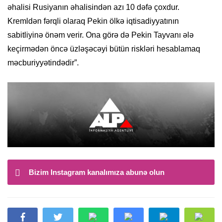
əhalisi Rusiyanın əhalisindən azı 10 dəfə çoxdur.
Kremldən fərqli olaraq Pekin ölkə iqtisadiyyatının
sabitliyinə önəm verir. Ona görə də Pekin Tayvanı ələ
keçirmədən öncə üzləşəcəyi bütün riskləri hesablamaq
məcburiyyətindədir”.
Bizim Instagram kanalımıza abunə olun