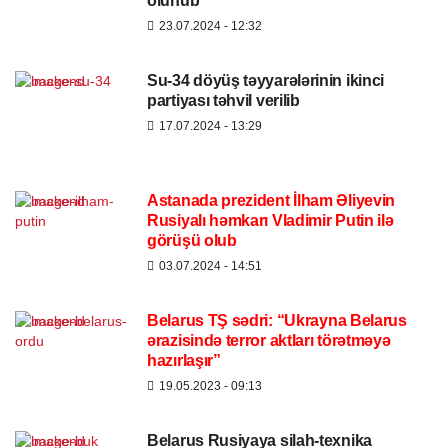
olunub
23.07.2024
- 12:32
Su-34 döyüş təyyarələrinin ikinci
partiyası təhvil verilib
17.07.2024
- 13:29
Astanada prezident İlham Əliyevin
Rusiyalı həmkarı Vladimir Putin ilə
görüşü olub
03.07.2024
- 14:51
Belarus TŞ sədri:
“Ukrayna Belarus
ərazisində terror aktları törətməyə
hazırlaşır”
19.05.2023
- 09:13
Belarus Rusiyaya silah-texnika