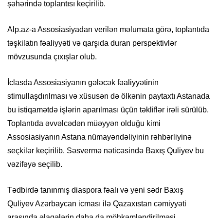
şəhərində toplantısı keçirilib.
Alp.az-a Assosiasiyadan verilən məlumata görə, toplantıda
təşkilatın fəaliyyəti və qarşıda duran perspektivlər
mövzusunda çıxışlar olub.
İclasda Assosiasiyanın gələcək fəaliyyətinin
stimullaşdırılması və xüsusən də ölkənin paytaxtı Astanada
bu istiqamətdə işlərin aparılması üçün təkliflər irəli sürülüb.
Toplantıda əvvəlcədən müəyyən olduğu kimi
Assosiasiyanın Astana nümayəndəliyinin rəhbərliyinə
seçkilər keçirilib. Səsvermə nəticəsində Baxış Quliyev bu
vəzifəyə seçilib.
Tədbirdə tanınmış diaspora fəalı və yeni sədr Baxış
Quliyev Azərbaycan icması ilə Qazaxıstan cəmiyyəti
arasında əlaqələrin daha da möhkəmləndirilməsi