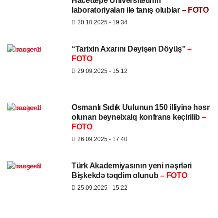
Hacettepe Universitetinin
laboratoriyaları ilə tanış olublar
– FOTO
20.10.2025
- 19:34
“Tarixin Axarını Dəyişən Döyüş”
–
FOTO
29.09.2025
- 15:12
Osmanlı Sıdık Uulunun 150 illiyinə həsr
olunan beynəlxalq konfrans keçirilib
–
FOTO
26.09.2025
- 17:40
Türk Akademiyasının yeni nəşrləri
Bişkekdə təqdim olunub
– FOTO
25.09.2025
- 15:22