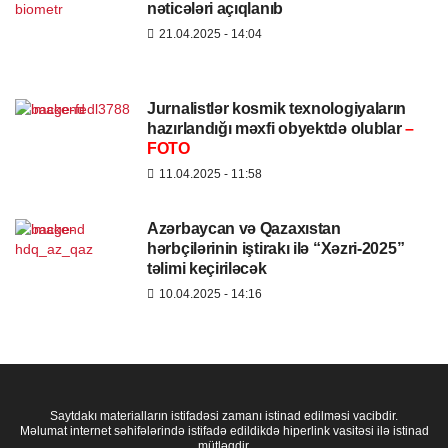
nəticələri açıqlanıb
21.04.2025
- 14:04
Jurnalistlər kosmik texnologiyaların
hazırlandığı məxfi obyektdə olublar
–
FOTO
11.04.2025
- 11:58
Azərbaycan və Qazaxıstan
hərbçilərinin iştirakı ilə “Xəzri-2025”
təlimi keçiriləcək
10.04.2025
- 14:16
Saytdakı materialların istifadəsi zamanı istinad edilməsi vacibdir.
Məlumat internet səhifələrində istifadə edildikdə hiperlink vasitəsi ilə istinad
mütləqdir.