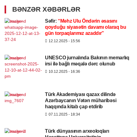
BƏNZƏR XƏBƏRLƏR
Səfir:
“Məhz Ulu Öndərin əsasını
qoyduğu siyasətin davamı olaraq bu
gün torpaqlarımız azaddır”
12.12.2025
- 15:56
UNESCO jurnalında Bakının memarlıq
irsi ilə bağlı məqalə dərc olunub
10.12.2025
- 16:36
Türk Akademiyası qazax dilində
Azərbaycanın Vətən müharibəsi
haqqında kitab çap etdirib
07.11.2025
- 18:34
Türk dünyasının arxeoloqları