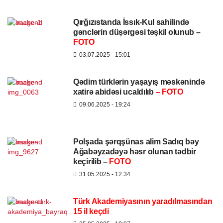
Qırğızıstanda İssık-Kul sahilində
gənclərin düşərgəsi təşkil olunub –
FOTO
03.07.2025
- 15:01
Qədim türklərin yaşayış məskənində
xatirə abidəsi ucaldılıb
– FOTO
09.06.2025
- 19:24
Polşada şərqşünas alim Sadıq bəy
Ağabəyzadəyə həsr olunan tədbir
keçirilib –
FOTO
31.05.2025
- 12:34
Türk Akademiyasının yaradılmasından
15 il keçdi