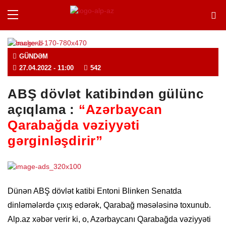
GÜNDƏM
27.04.2022
- 11:00
542
ABŞ dövlət katibindən gülünc
açıqlama :
“Azərbaycan
Qarabağda vəziyyəti
gərginləşdirir”
Dünən ABŞ dövlət katibi Entoni Blinken Senatda
dinləmələrdə çıxış edərək, Qarabağ məsələsinə toxunub.
Alp.az xəbər verir ki, o, Azərbaycanı Qarabağda vəziyyəti