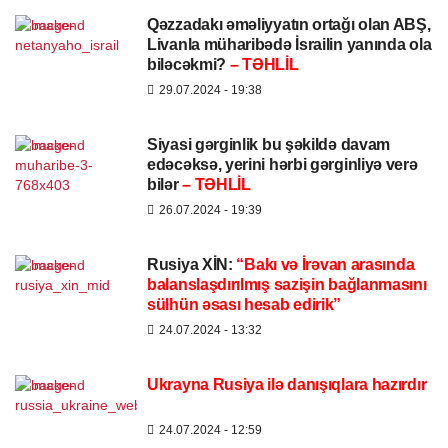
Qəzzadakı əməliyyatın ortağı olan ABŞ,
Livanla müharibədə İsrailin yanında ola
biləcəkmi?
– TƏHLİL
29.07.2024
- 19:38
Siyasi gərginlik bu şəkildə davam
edəcəksə, yerini hərbi gərginliyə verə
bilər
– TƏHLİL
26.07.2024
- 19:39
Rusiya XİN:
“Bakı və İrəvan arasında
balanslaşdırılmış sazişin bağlanmasını
sülhün əsası hesab edirik”
24.07.2024
- 13:32
Ukrayna Rusiya ilə danışıqlara hazırdır
24.07.2024
- 12:59