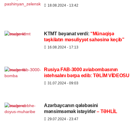
18.08.2024
- 13:42
KTMT bəyanat verdi:
“Münaqişə
təşkilatın məsuliyyət sahəsinə keçib”
16.08.2024
- 17:13
Rusiya FAB-3000 aviabombasının
istehsalını bərpa edib: TƏLİM VİDEOSU
31.07.2024
- 09:03
Azərbaycanın qələbəsini
mənsimsəmək istəyirlər
– TƏHLİL
29.07.2024
- 23:47