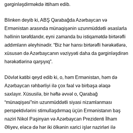
gərginləşdirməkdə ittiham edib.
Blinken deyib ki, ABŞ Qarabağda Azərbaycan və
Ermənistan arasında münaqişənin uzunmüddətli əsaslarla
həllinin tərəfdarıdır, eyni zamanda bu istiqamətdə birtərəfli
addımların əleyhinədir. “Biz hər hansı birtərəfli hərəkətlərə,
xüsusən də Azərbaycanın vəziyyəti daha da gərginləşdirən
hərəkətlərinə qarşıyıq”.
Dövlət katibi qeyd edib ki, o, həm Ermənistan, həm də
Azərbaycan rəhbərliyi ilə çox fəal və birbaşa əlaqə
saxlayır. Xüsusilə, bir həftə əvvəl o, Qarabağ
“münaqişəsi”nin uzunmüddətli siyasi nizamlanması
perspektivlərini stimullaşdırmaq üçün Ermənistanın baş
naziri Nikol Paşinyan və Azərbaycan Prezidenti İlham
Əliyev, eləcə də hər iki ölkənin xarici işlər nazirləri ilə