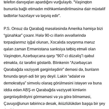
telefon danışıqları apardığını vurğulayıb. “Vaşinqton
bununla bağlı etimadın möhkəmləndirilməsinə dair müxtəlif
tədbirlər hazırlayır və təşviq edir”.
P.S. Onsuz da Qarabağ məsələsində Amerika həmişə bizi
“günahkar” çıxarır. Hələ 90-cı illərin əvvəllərində
torpaqlarımız işğal olunan, Xocalıda soyqırıma məruz
qalan zaman Ermənistana sanksiya tətbiq etməli olan
Vaşinqton, Azərbaycana qarşı “907-ci düzəliş”i qəbul
etməklə, öz tərəfini göstərib. Blinkenin “Azərbaycan
Qarabağda vəziyyəti gərginləşdirir” deməsi də, bunların
fonunda qeyri-adi bir şey deyil. Lakin “ədalət və
demokratiya” simvolu olaraq görülməsini istəyən və buna
iddia edən ABŞ-ın Qarabağda vəziyyəti kimlərin
gərgnləşdirdiyini görməməsi və ya görə bilməməsi,
Çavuşoğlunun təbirincə desək, ikiüzlülükdən başqa bir şey