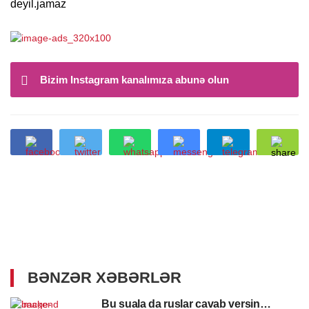
deyil.jamaz
Bizim Instagram kanalımıza abunə olun
BƏNZƏR XƏBƏRLƏR
Bu suala da ruslar cavab versin…