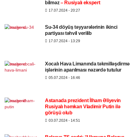
bilməz
– Rusiyalı ekspert
17.07.2024
- 20:27
Su-34 döyüş təyyarələrinin ikinci
partiyası təhvil verilib
17.07.2024
- 13:29
Xocalı Hava Limanında təkmilləşdirmə
işlərinin aparılması nəzərdə tutulur
05.07.2024
- 16:46
Astanada prezident İlham Əliyevin
Rusiyalı həmkarı Vladimir Putin ilə
görüşü olub
03.07.2024
- 14:51