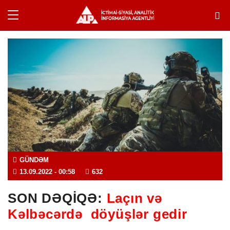
GÜNDƏM
13.09.2022
- 00:58
632
SON DƏQİQƏ:
Laçın və
Kəlbəcərdə döyüşlər gedir