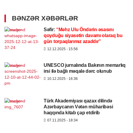
BƏNZƏR XƏBƏRLƏR
Səfir:
“Məhz Ulu Öndərin əsasını
qoyduğu siyasətin davamı olaraq bu
gün torpaqlarımız azaddır”
12.12.2025
- 15:56
UNESCO jurnalında Bakının memarlıq
irsi ilə bağlı məqalə dərc olunub
10.12.2025
- 16:36
Türk Akademiyası qazax dilində
Azərbaycanın Vətən müharibəsi
haqqında kitab çap etdirib
07.11.2025
- 18:34