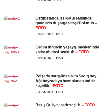
05.08.2025
- 00:15
Qırğızıstanda İssık-Kul sahilində
gənclərin düşərgəsi təşkil olunub –
FOTO
03.07.2025
- 15:01
Qədim türklərin yaşayış məskənində
xatirə abidəsi ucaldılıb
– FOTO
09.06.2025
- 19:24
Polşada şərqşünas alim Sadıq bəy
Ağabəyzadəyə həsr olunan tədbir
keçirilib –
FOTO
31.05.2025
- 12:34
Baxış Quliyev sədr seçilib
–
FOTO