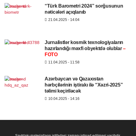
“Türk Barometri 2024” sorğusunun
nəticələri açıqlanıb
21.04.2025
- 14:04
Jurnalistlər kosmik texnologiyaların
hazırlandığı məxfi obyektdə olublar
–
FOTO
11.04.2025
- 11:58
Azərbaycan və Qazaxıstan
hərbçilərinin iştirakı ilə “Xəzri-2025”
təlimi keçiriləcək
10.04.2025
- 14:16
Saytdakı materialların istifadəsi zamanı istinad edilməsi vacibdir.