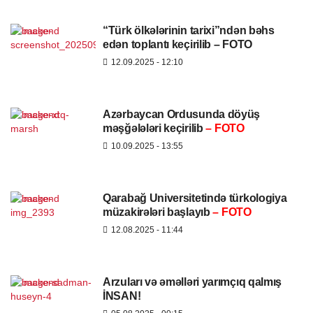
“Türk ölkələrinin tarixi”ndən bəhs
edən toplantı keçirilib – FOTO
12.09.2025
- 12:10
Azərbaycan Ordusunda döyüş
məşğələləri keçirilib
– FOTO
10.09.2025
- 13:55
Qarabağ Universitetində türkologiya
müzakirələri başlayıb
– FOTO
12.08.2025
- 11:44
Arzuları və əməlləri yarımçıq qalmış
İNSAN!