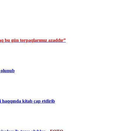
aq bu gün torpaqlarımız azaddır”
 olunub
 haqqında kitab çap etdirib