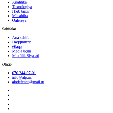
Analitika
Texnologiya
Hərb tarixi
Müsahibə
Qalereya
Səhifələr
Ana səhifə
Haqqımızda
Əlaqə
Media üçün
Məxfilik Siyasəti
Əlaqə
070 344-07-01
info@alp.az
alpdefence@mail.ru