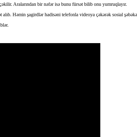
kilir. Aralarından bir nəfər isə bunu fürsət bilib onu yumruqlayır.
 alıb. Həmin şagirdlər hadisəni telefonla videoya çəkərək sosial şəbəkəl
blər.