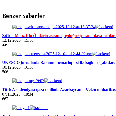
Bənzər xəbərlər
Səfir:
“Məhz Ulu Öndərin əsasını qoyduğu siyasətin davamı olar
12.12.2025
- 15:56
449
UNESCO jurnalında Bakının memarlıq irsi ilə bağlı məqalə dərc
10.12.2025
- 16:36
506
Türk Akademiyası qazax dilində Azərbaycanın Vətən müharibəsi
07.11.2025
- 18:34
667