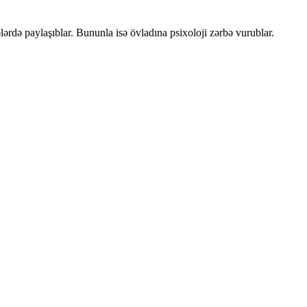
ərdə paylaşıblar. Bununla isə övladına psixoloji zərbə vurublar.