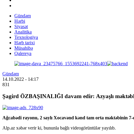
Gündəm
Hərbi
Siyasət
Analitika
Texnologiya
Hərb tarixi
Müsahibə
Qalereya
Gündəm
14.10.2022
- 14:17
831
Şagird ÖZBAŞINALIĞI davam edir: Azyaşlı məkt
Ağcabədi rayonu, 2 saylı Xocavənd kənd tam orta məktəbinin 7-ci s
Alp.az xəbər verir ki, bununla bağlı videogörüntülər yayılıb.