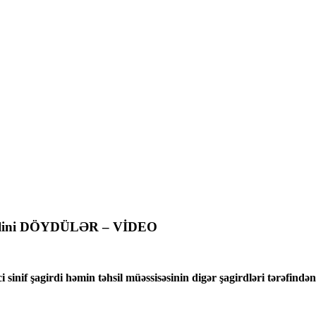
əblini DÖYDÜLƏR – VİDEO
inif şagirdi həmin təhsil müəssisəsinin digər şagirdləri tərəfində