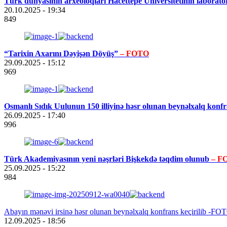
Türk dünyasının arxeoloqları Hacettepe Universitetinin laboratori
20.10.2025
- 19:34
849
“Tarixin Axarını Dəyişən Döyüş”
– FOTO
29.09.2025
- 15:12
969
Osmanlı Sıdık Uulunun 150 illiyinə həsr olunan beynəlxalq konfr
26.09.2025
- 17:40
996
Türk Akademiyasının yeni nəşrləri Bişkekdə təqdim olunub
– F
25.09.2025
- 15:22
984
Abayın mənəvi irsinə həsr olunan beynəlxalq konfrans keçirilib -FO
12.09.2025
- 18:56