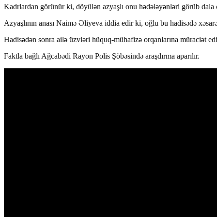
Kadrlardan görünür ki, döyülən azyaşlı onu hədələyənləri görüb dala çə
Azyaşlının anası Naimə Əliyeva iddia edir ki, oğlu bu hadisədə xəsarət
Hadisədən sonra ailə üzvləri hüquq-mühafizə orqanlarına müraciət edi
Faktla bağlı Ağcabədi Rayon Polis Şöbəsində araşdırma aparılır.