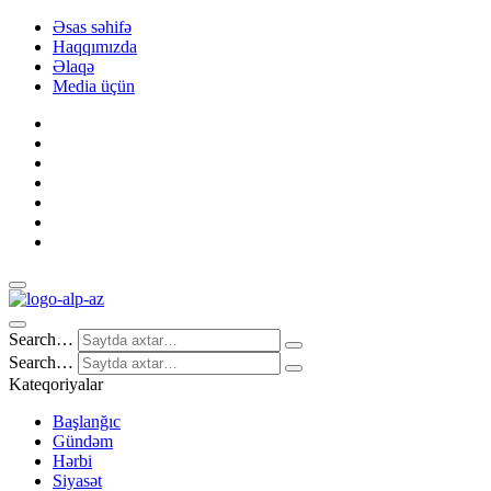
Əsas səhifə
Haqqımızda
Əlaqə
Media üçün
Search…
Search…
Kateqoriyalar
Başlanğıc
Gündəm
Hərbi
Siyasət