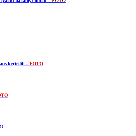
yaları ilə tanış olublar
– FOTO
ans keçirilib
– FOTO
OTO
TO