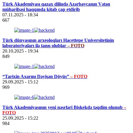
Türk Akademiyası qazax dilində Azərbaycanın Vətən
müharibəsi haqqında kitab çap etdirib
07.11.2025
- 18:34
667
Türk dünyasının arxeoloqları Hacettepe Universitetinin
laboratoriyaları ilə tanış olublar
– FOTO
20.10.2025
- 19:34
849
“Tarixin Axarını Dəyişən Döyüş”
– FOTO
29.09.2025
- 15:12
969
Türk Akademiyasının yeni nəşrləri Bişkekdə təqdim olunub
–
FOTO
25.09.2025
- 15:22
984