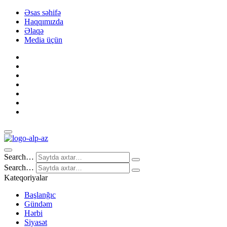
Əsas səhifə
Haqqımızda
Əlaqə
Media üçün
Search…
Search…
Kateqoriyalar
Başlanğıc
Gündəm
Hərbi
Siyasət