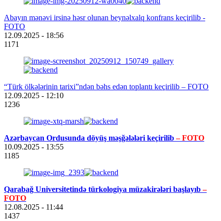
Abayın mənəvi irsinə həsr olunan beynəlxalq konfrans keçirilib -
FOTO
12.09.2025
- 18:56
1171
“Türk ölkələrinin tarixi”ndən bəhs edən toplantı keçirilib – FOTO
12.09.2025
- 12:10
1236
Azərbaycan Ordusunda döyüş məşğələləri keçirilib
– FOTO
10.09.2025
- 13:55
1185
Qarabağ Universitetində türkologiya müzakirələri başlayıb
–
FOTO
12.08.2025
- 11:44
1437