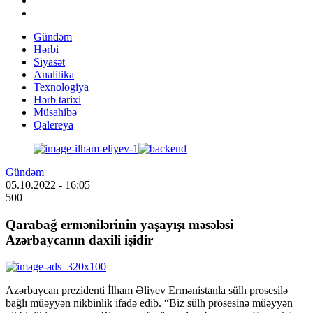
Gündəm
Hərbi
Siyasət
Analitika
Texnologiya
Hərb tarixi
Müsahibə
Qalereya
Gündəm
05.10.2022
- 16:05
500
Qarabağ ermənilərinin yaşayışı məsələsi
Azərbaycanın daxili işidir
Azərbaycan prezidenti İlham Əliyev Ermənistanla sülh prosesilə
bağlı müəyyən nikbinlik ifadə edib. “Biz sülh prosesinə müəyyən