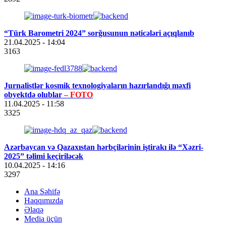
“Türk Barometri 2024” sorğusunun nəticələri açıqlanıb
21.04.2025
- 14:04
3163
Jurnalistlər kosmik texnologiyaların hazırlandığı məxfi
obyektdə olublar
– FOTO
11.04.2025
- 11:58
3325
Azərbaycan və Qazaxıstan hərbçilərinin iştirakı ilə “Xəzri-
2025” təlimi keçiriləcək
10.04.2025
- 14:16
3297
Ana Səhifə
Haqqımızda
Əlaqə
Media üçün