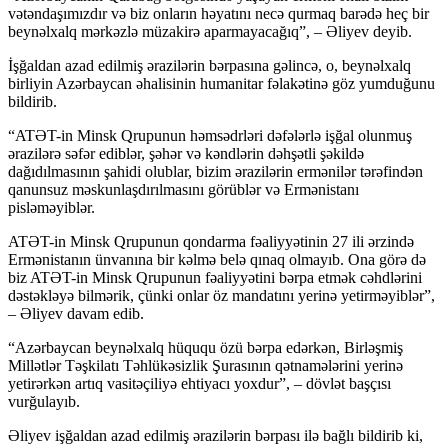
vətəndaşımızdır və biz onların həyatını necə qurmaq barədə heç bir
beynəlxalq mərkəzlə müzakirə aparmayacağıq”, – Əliyev deyib.
İşğaldan azad edilmiş ərazilərin bərpasına gəlincə, o, beynəlxalq
birliyin Azərbaycan əhalisinin humanitar fəlakətinə göz yumduğunu
bildirib.
“ATƏT-in Minsk Qrupunun həmsədrləri dəfələrlə işğal olunmuş
ərazilərə səfər ediblər, şəhər və kəndlərin dəhşətli şəkildə
dağıdılmasının şahidi olublar, bizim ərazilərin ermənilər tərəfindən
qanunsuz məskunlaşdırılmasını görüblər və Ermənistanı
pisləməyiblər.
ATƏT-in Minsk Qrupunun qondarma fəaliyyətinin 27 ili ərzində
Ermənistanın ünvanına bir kəlmə belə qınaq olmayıb. Ona görə də
biz ATƏT-in Minsk Qrupunun fəaliyyətini bərpa etmək cəhdlərini
dəstəkləyə bilmərik, çünki onlar öz mandatını yerinə yetirməyiblər”,
– Əliyev davam edib.
“Azərbaycan beynəlxalq hüququ özü bərpa edərkən, Birləşmiş
Millətlər Təşkilatı Təhlükəsizlik Şurasının qətnamələrini yerinə
yetirərkən artıq vasitəçiliyə ehtiyacı yoxdur”, – dövlət başçısı
vurğulayıb.
Əliyev işğaldan azad edilmiş ərazilərin bərpası ilə bağlı bildirib ki,