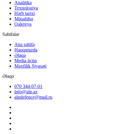
Analitika
Texnologiya
Hərb tarixi
Müsahibə
Qalereya
Səhifələr
Ana səhifə
Haqqımızda
Əlaqə
Media üçün
Məxfilik Siyasəti
Əlaqə
070 344-07-01
info@alp.az
alpdefence@mail.ru