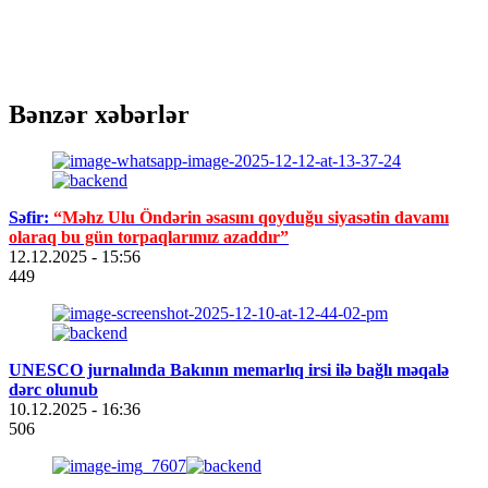
Bənzər xəbərlər
Səfir:
“Məhz Ulu Öndərin əsasını qoyduğu siyasətin davamı
olaraq bu gün torpaqlarımız azaddır”
12.12.2025
- 15:56
449
UNESCO jurnalında Bakının memarlıq irsi ilə bağlı məqalə
dərc olunub
10.12.2025
- 16:36
506