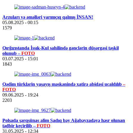
Arzuları və əməlləri yarımçıq qalmış İNSAN!
05.08.2025
- 00:15
1579
Qırğızıstanda İssık-Kul sahilində gənclərin düşərgəsi təşkil
olunub –
FOTO
03.07.2025
- 15:01
1843
Qədim türklərin yaşayış məskənində xatirə abidəsi ucaldılıb
–
FOTO
09.06.2025
- 19:24
2203
Polşada şərqşünas alim Sadıq bəy Ağabəyzadəyə həsr olunan
tədbir keçirilib –
FOTO
31.05.2025
- 12:34