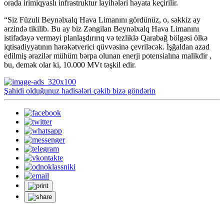
orada irimiqyaslı infrastruktur layihələri həyata keçirilir.
“Siz Füzuli Beynəlxalq Hava Limanını gördünüz, o, səkkiz ay
ərzində tikilib. Bu ay biz Zəngilan Beynəlxalq Hava Limanını
istifadəyə verməyi planlaşdırırıq və tezliklə Qarabağ bölgəsi ölkə
iqtisadiyyatının hərəkətverici qüvvəsinə çevriləcək. İşğaldan azad
edilmiş ərazilər mühüm bərpa olunan enerji potensialına malikdir ,
bu, demək olar ki, 10.000 MVt təşkil edir.
Şahidi olduğunuz hadisələri çəkib bizə göndərin