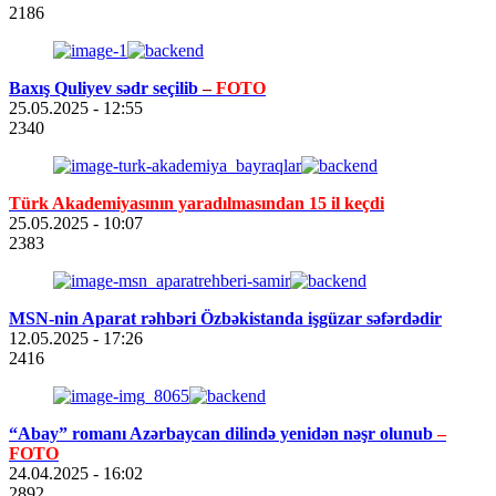
2186
Baxış Quliyev sədr seçilib
–
FOTO
25.05.2025
- 12:55
2340
Türk Akademiyasının yaradılmasından 15 il keçdi
25.05.2025
- 10:07
2383
MSN-nin Aparat rəhbəri Özbəkistanda işgüzar səfərdədir
12.05.2025
- 17:26
2416
“Abay” romanı Azərbaycan dilində yenidən nəşr olunub
–
FOTO
24.04.2025
- 16:02
2892