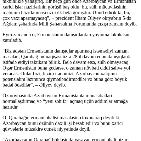
nikbinliklə yanaşırıq. Bir neçə gün öncə Azərbaycan və Ermənistan
xarici işlər nazirlərinin görüşü baş oldu, bu, sülh müqaviləsinin
mətninin hazırlanması üzrə ilk belə görüşdür. Ümid edirik ki, bu,
çox vaxt aparmayacaq”, – prezident İlham Əliyev oktyabrın 5-də
Ağdam şəhərində Milli Şəhərsalma Forumunda çıxışı zamanı deyib.
Eyni zamanda o, Ermənistanın danışıqlardan yayınma taktikasını
xatırladıb.
“Biz adətən Ermənistanın danışıqlar aparmaq istəmədiyi zaman,
məsələn, Qarabağ münaqişəsi üzrə 28 il davam edən danışıqlarda
istifadə etdiyi taktikanı bilirik. Belə davam etsə, sülh olmayacaq.
Əgər Ermənistan buna gedərsə, o zaman növbəti ciddi səhvə yol
verəcək. Onlar bizi, bizim iradəmizi, Azərbaycan xalqının
potensialını lazımınca qiymətləndirmədilər və buna görə böyük
bədəl ödədilər”, – Əliyev deyib.
Öz növbəsində Azərbaycan Ermənistanla münasibətləri
normallaşdırmaq və “yeni səhifə” açmaq üçün addımlar atmağa
hazırdır.
O, Qarabağın erməni əhalisi məsələsinə toxunaraq deyib ki,
Azərbaycan bunu özünün daxili işi hesab edir və bunu xarici
qüvvələrlə müzakirə etmək niyyətində deyil.
“Azərbaycanın Qarabağ bölgəsində yaşayan erməni əhali bizim