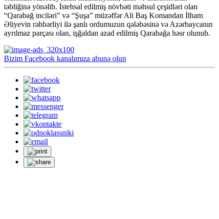
təbliğinə yönəlib. İstehsal edilmiş növbəti məhsul çeşidləri olan
“Qarabağ inciləri” və “Şuşa” müzəffər Ali Baş Komandan İlham
Əliyevin rəhbərliyi ilə şanlı ordumuzun qələbəsinə və Azərbaycanın
ayrılmaz parçası olan, işğaldan azad edilmiş Qarabağa həsr olunub.
Bizim Facebook kanalımıza abunə olun