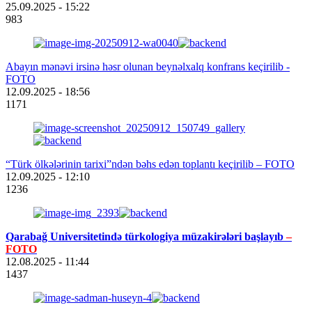
25.09.2025
- 15:22
983
Abayın mənəvi irsinə həsr olunan beynəlxalq konfrans keçirilib -
FOTO
12.09.2025
- 18:56
1171
“Türk ölkələrinin tarixi”ndən bəhs edən toplantı keçirilib – FOTO
12.09.2025
- 12:10
1236
Qarabağ Universitetində türkologiya müzakirələri başlayıb
–
FOTO
12.08.2025
- 11:44
1437