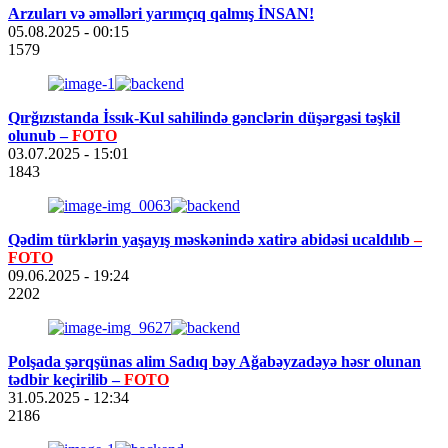
Arzuları və əməlləri yarımçıq qalmış İNSAN!
05.08.2025
- 00:15
1579
Qırğızıstanda İssık-Kul sahilində gənclərin düşərgəsi təşkil
olunub –
FOTO
03.07.2025
- 15:01
1843
Qədim türklərin yaşayış məskənində xatirə abidəsi ucaldılıb
–
FOTO
09.06.2025
- 19:24
2202
Polşada şərqşünas alim Sadıq bəy Ağabəyzadəyə həsr olunan
tədbir keçirilib –
FOTO
31.05.2025
- 12:34
2186