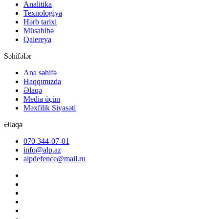
Analitika
Texnologiya
Hərb tarixi
Müsahibə
Qalereya
Səhifələr
Ana səhifə
Haqqımızda
Əlaqə
Media üçün
Məxfilik Siyasəti
Əlaqə
070 344-07-01
info@alp.az
alpdefence@mail.ru