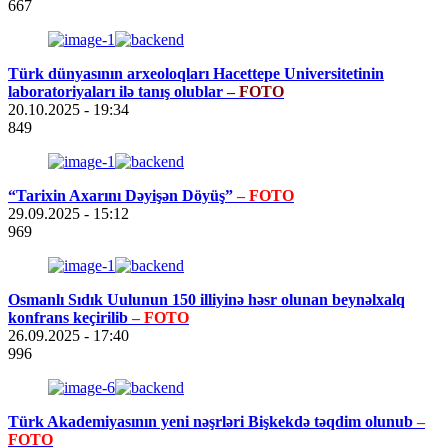
667
Türk dünyasının arxeoloqları Hacettepe Universitetinin
laboratoriyaları ilə tanış olublar
– FOTO
20.10.2025
- 19:34
849
“Tarixin Axarını Dəyişən Döyüş”
– FOTO
29.09.2025
- 15:12
969
Osmanlı Sıdık Uulunun 150 illiyinə həsr olunan beynəlxalq
konfrans keçirilib
– FOTO
26.09.2025
- 17:40
996
Türk Akademiyasının yeni nəşrləri Bişkekdə təqdim olunub
–
FOTO