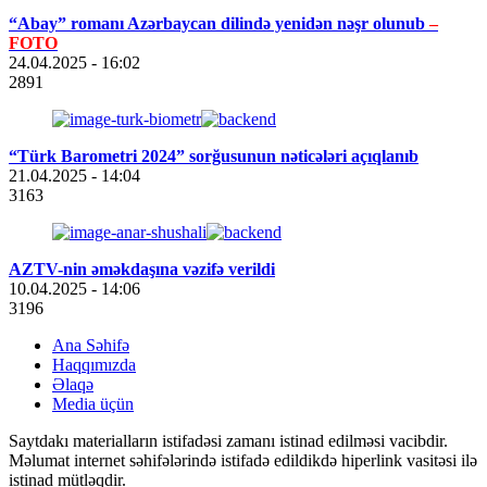
“Abay” romanı Azərbaycan dilində yenidən nəşr olunub
–
FOTO
24.04.2025
- 16:02
2891
“Türk Barometri 2024” sorğusunun nəticələri açıqlanıb
21.04.2025
- 14:04
3163
AZTV-nin əməkdaşına vəzifə verildi
10.04.2025
- 14:06
3196
Ana Səhifə
Haqqımızda
Əlaqə
Media üçün
Saytdakı materialların istifadəsi zamanı istinad edilməsi vacibdir.
Məlumat internet səhifələrində istifadə edildikdə hiperlink vasitəsi ilə
istinad mütləqdir.