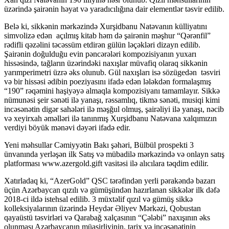
üzərində şairənin həyat və yaradıcılığına dair elementlər təsvir edilib.
Belə ki, sikkənin mərkəzində Xurşidbanu Natəvanın külliyatını
simvolizə edən açılmış kitab həm də şairənin məşhur “Qərənfil”
rədifli qəzəlini təcəssüm etdirən gülün ləçəkləri dizayn edilib.
Şairənin doğulduğu evin pəncərələri kompozisiyanın yuxarı
hissəsində, tağların üzərindəki naxışlar müvafiq olaraq sikkənin
yarımperimetri üzrə əks olunub. Gül naxışları isə sözügedən təsviri
və bir hissəsi ədibin poeziyasını ifadə edən lələkdən formalaşmış
“190” rəqəmini haşiyəyə almaqla kompozisiyanı tamamlayır. Sikkə
nümunəsi şeir sənəti ilə yanaşı, rəssamlıq, tikmə sənəti, musiqi kimi
incəsənətin digər sahələri ilə məşğul olmuş, şairəliyi ilə yanaşı, nəcib
və xeyirxah əməlləri ilə tanınmış Xurşidbanu Natəvana xalqımızın
verdiyi böyük mənəvi dəyəri ifadə edir.
Yeni məhsullar Cəmiyyətin Bakı şəhəri, Bülbül prospekti 3
ünvanında yerləşən ilk Satış və mübadilə mərkəzində və onlayn satış
platforması www.azergold.gift vasitəsi ilə alıcılara təqdim edilir.
Xatırladaq ki, “AzerGold” QSC tərəfindən yerli pərakəndə bazarı
üçün Azərbaycan qızılı və gümüşündən hazırlanan sikkələr ilk dəfə
2018-ci ildə istehsal edilib. 3 müxtəlif qızıl və gümüş sikkə
kolleksiyalarının üzərində Heydər Əliyev Mərkəzi, Qobustan
qayaüstü təsvirləri və Qarabağ xalçasının “Çələbi” naxışının əks
olunması Azərbaycanın müasirliyinin, tarix və incəsənətinin