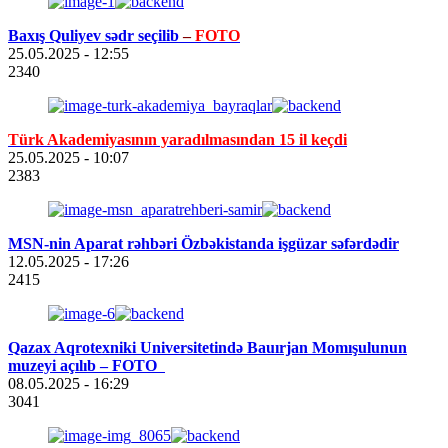
Baxış Quliyev sədr seçilib
–
FOTO
25.05.2025
- 12:55
2340
Türk Akademiyasının yaradılmasından 15 il keçdi
25.05.2025
- 10:07
2383
MSN-nin Aparat rəhbəri Özbəkistanda işgüzar səfərdədir
12.05.2025
- 17:26
2415
Qazax Aqrotexniki Universitetində Bauırjan Momışulunun
muzeyi açılıb – FOTO
08.05.2025
- 16:29
3041