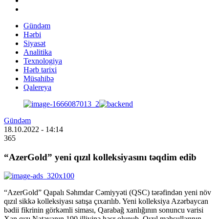
Gündəm
Hərbi
Siyasət
Analitika
Texnologiya
Hərb tarixi
Müsahibə
Qalereya
Gündəm
18.10.2022
- 14:14
365
“AzerGold” yeni qızıl kolleksiyasını təqdim edib
“AzerGold” Qapalı Səhmdar Cəmiyyəti (QSC) tərəfindən yeni növ
qızıl sikkə kolleksiyası satışa çıxarılıb. Yeni kolleksiya Azərbaycan
bədii fikrinin görkəmli siması, Qarabağ xanlığının sonuncu varisi
Xan qızı Natəvanın 190 illiyinə həsr olunub. Qızıl məhsullarının