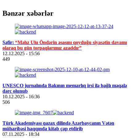
Bənzər xəbərlər
Səfir:
“Məhz Ulu Öndərin əsasını qoyduğu siyasətin davamı
olaraq bu gün torpaqlarımız azaddır”
12.12.2025
- 15:56
449
UNESCO jurnalında Bakının memarlıq irsi ilə bağlı məqalə
dərc olunub
10.12.2025
- 16:36
506
Türk Akademiyası qazax dilində Azərbaycanın Vətən
müharibəsi haqqında kitab çap etdirib
07.11.2025
- 18:34