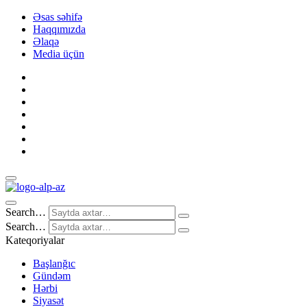
Əsas səhifə
Haqqımızda
Əlaqə
Media üçün
Search…
Search…
Kateqoriyalar
Başlanğıc
Gündəm
Hərbi
Siyasət